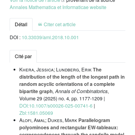
Annales Mathematica et Informaticae website
Détail
Citer cet article
DOI :
10.33039/ami.2018.10.001
Cité par
Khera, Jessica; Lundberg, Erik
The
distribution of the length of the longest path in
random acyclic orientations of a complete
bipartite graph
, Annals of Combinatorics
,
Volume 29
(2025) no. 4, pp. 1177-1209 |
DOI:10.1007/s00026-025-00741-6
|
Zbl:1581.05069
Alofi, Amal; Dukes, Mark
Parallelogram
polyominoes and rectangular EW-tableaux:
correspondences through the sandpile model
,